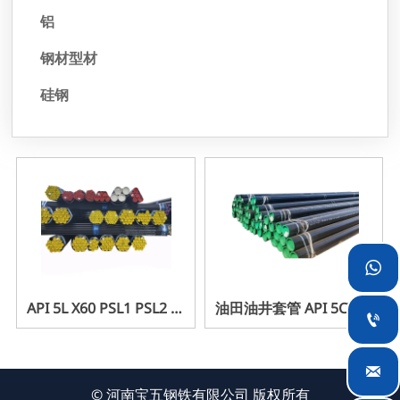
铝
钢材型材
硅钢

API 5L X60 PSL1 PSL2 管
油田油井套管 API 5CT 套

线钢管
管和油管

© 河南宝五钢铁有限公司 版权所有